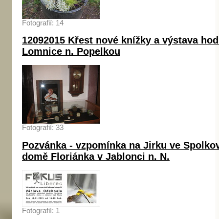
Fotografií: 14
12092015 Křest nové knížky a výstava hod
Lomnice n. Popelkou
Fotografií: 33
Pozvánka - vzpomínka na Jirku ve Spolk
domě Floriánka v Jablonci n. N.
Fotografií: 1