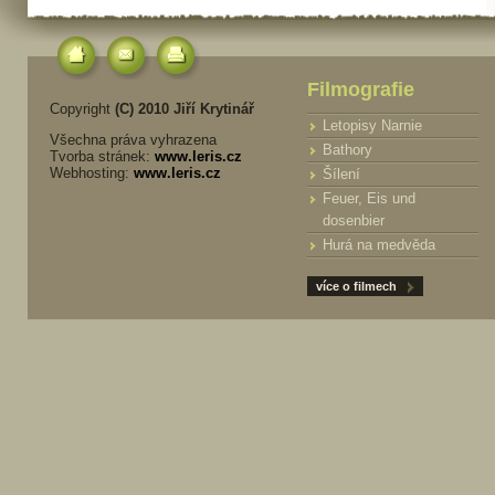
Filmografie
Copyright
(C) 2010 Jiří Krytinář
Letopisy Narnie
Všechna práva vyhrazena
Bathory
Tvorba stránek:
www.leris.cz
Webhosting:
www.leris.cz
Šílení
Feuer, Eis und
dosenbier
Hurá na medvěda
více o filmech