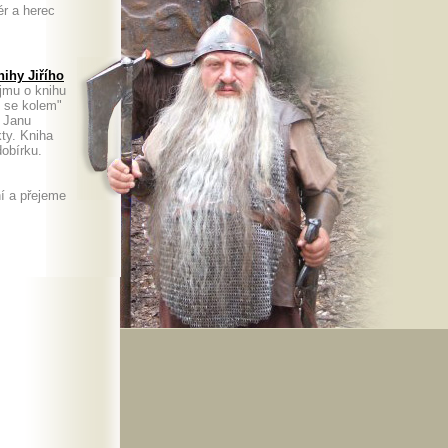
ér a herec
ihy Jiřího
jmu o knihu
m se kolem"
. Janu
kty. Kniha
a dobírku.
í a přejeme