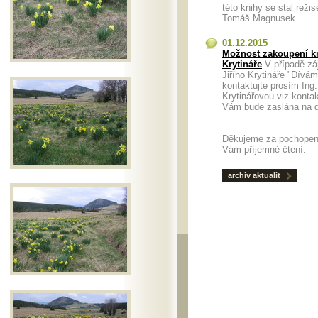
této knihy se stal režis
Tomáš Magnusek.
01.12.2015
Možnost zakoupení kn
Krytináře
V případě zá
Jiřího Krytináře "Dívá
kontaktujte prosím Ing
Krytinářovou viz konta
Vám bude zaslána n
Děkujeme za pochopen
Vám příjemné čtení.
archiv aktualit