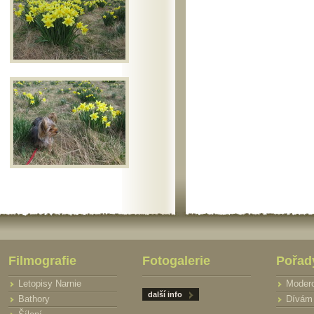
Filmografie
Fotogalerie
Pořad
Letopisy Narnie
Moder
další info
Bathory
Dívám 