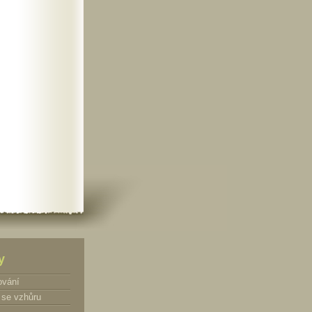
y
ování
se vzhůru