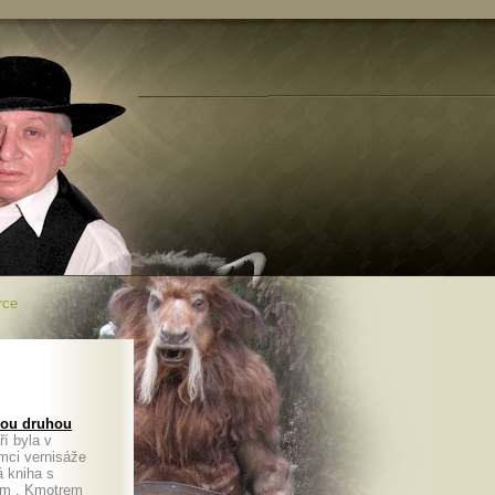
rce
svou druhou
í byla v
mci vernisáže
á kniha s
em . Kmotrem