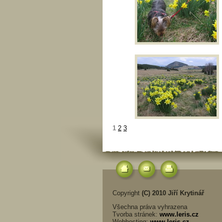
1
2
3
Copyright
(C) 2010 Jiří Krytinář
Všechna práva vyhrazena
Tvorba stránek:
www.leris.cz
Webhosting:
www.leris.cz