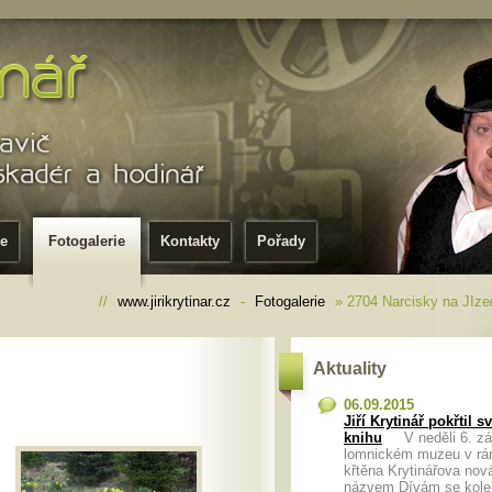
ie
Fotogalerie
Kontakty
Pořady
//
www.jirikrytinar.cz
-
Fotogalerie
» 2704 Narcisky na JIze
Aktuality
06.09.2015
Jiří Krytinář pokřtil 
knihu
V neděli 6. zář
lomnickém muzeu v rá
křtěna Krytinářova nov
názvem Dívám se kol