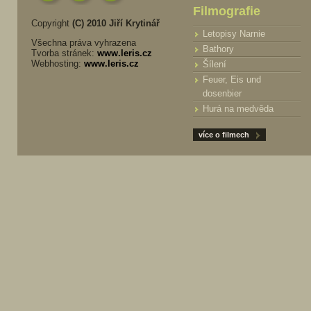
Filmografie
Copyright
(C) 2010 Jiří Krytinář
Letopisy Narnie
Všechna práva vyhrazena
Bathory
Tvorba stránek:
www.leris.cz
Webhosting:
www.leris.cz
Šílení
Feuer, Eis und
dosenbier
Hurá na medvěda
více o filmech