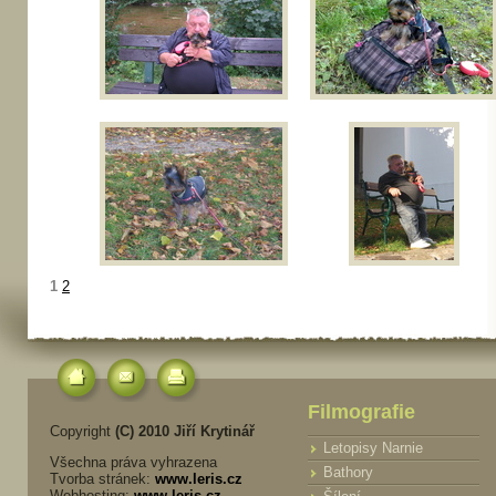
1
2
Filmografie
Copyright
(C) 2010 Jiří Krytinář
Letopisy Narnie
Všechna práva vyhrazena
Bathory
Tvorba stránek:
www.leris.cz
Webhosting:
www.leris.cz