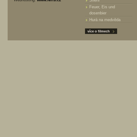
Šílení
Feuer, Eis und
dosenbier
Hurá na medvěda
více o filmech